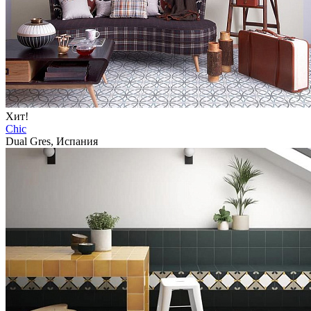
Хит!
Chic
Dual Gres, Испания