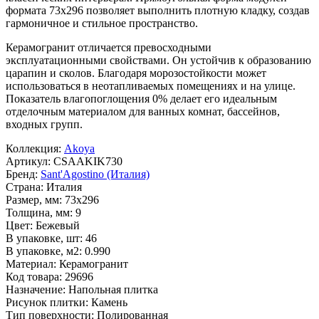
формата
73x296
позволяет выполнить плотную кладку, создав
гармоничное и стильное пространство.
Керамогранит отличается превосходными
эксплуатационными свойствами. Он устойчив к образованию
царапин и сколов. Благодаря морозостойкости может
использоваться в неотапливаемых помещениях и на улице.
Показатель влагопоглощения 0% делает его идеальным
отделочным материалом для ванных комнат, бассейнов,
входных групп.
Коллекция:
Akoya
Артикул:
CSAAKIK730
Бренд:
Sant'Agostino (Италия)
Страна:
Италия
Размер, мм:
73x296
Толщина, мм:
9
Цвет:
Бежевый
В упаковке, шт:
46
В упаковке, м2:
0.990
Материал:
Керамогранит
Код товара:
29696
Назначение:
Напольная плитка
Рисунок плитки:
Камень
Тип поверхности:
Полированная