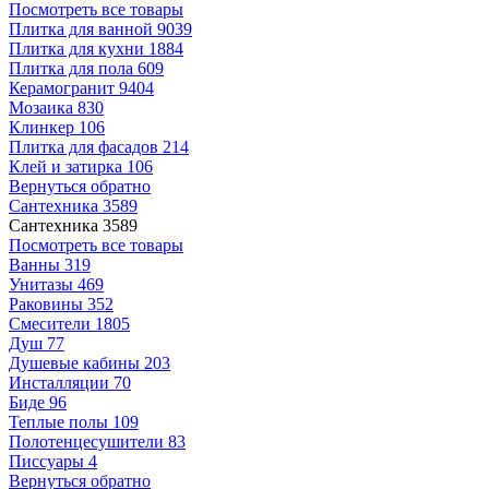
Посмотреть все товары
Плитка для ванной
9039
Плитка для кухни
1884
Плитка для пола
609
Керамогранит
9404
Мозаика
830
Клинкер
106
Плитка для фасадов
214
Клей и затирка
106
Вернуться обратно
Сантехника
3589
Сантехника
3589
Посмотреть все товары
Ванны
319
Унитазы
469
Раковины
352
Смесители
1805
Душ
77
Душевые кабины
203
Инсталляции
70
Биде
96
Теплые полы
109
Полотенцесушители
83
Писсуары
4
Вернуться обратно