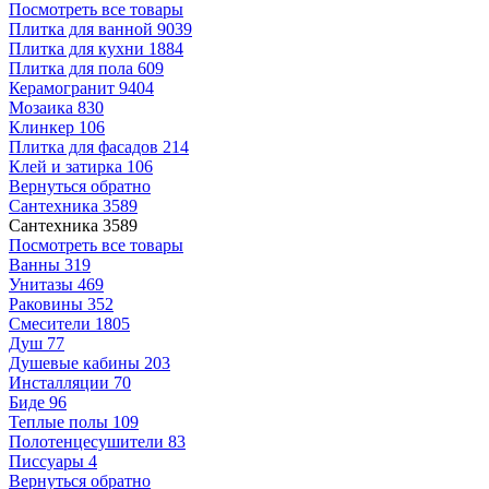
Посмотреть все товары
Плитка для ванной
9039
Плитка для кухни
1884
Плитка для пола
609
Керамогранит
9404
Мозаика
830
Клинкер
106
Плитка для фасадов
214
Клей и затирка
106
Вернуться обратно
Сантехника
3589
Сантехника
3589
Посмотреть все товары
Ванны
319
Унитазы
469
Раковины
352
Смесители
1805
Душ
77
Душевые кабины
203
Инсталляции
70
Биде
96
Теплые полы
109
Полотенцесушители
83
Писсуары
4
Вернуться обратно