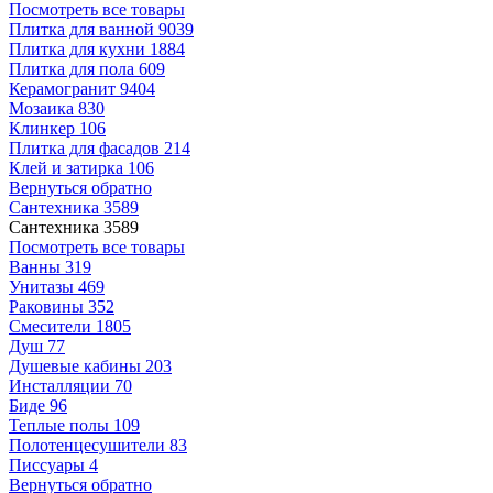
Посмотреть все товары
Плитка для ванной
9039
Плитка для кухни
1884
Плитка для пола
609
Керамогранит
9404
Мозаика
830
Клинкер
106
Плитка для фасадов
214
Клей и затирка
106
Вернуться обратно
Сантехника
3589
Сантехника
3589
Посмотреть все товары
Ванны
319
Унитазы
469
Раковины
352
Смесители
1805
Душ
77
Душевые кабины
203
Инсталляции
70
Биде
96
Теплые полы
109
Полотенцесушители
83
Писсуары
4
Вернуться обратно