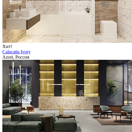
Хит!
Calacatta Ivory
Azori, Россия