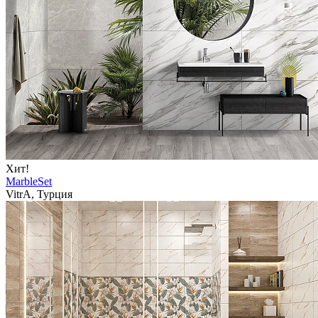
Хит!
MarbleSet
VitrA, Турция