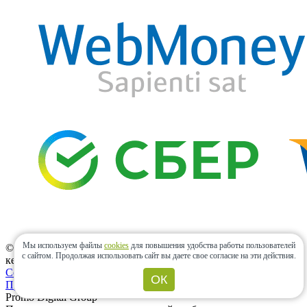
Мы используем файлы
cookies
для повышения удобства работы пользователей
© «Центр Керамики» 2011–2026 — интернет-магазин
с сайтом.
Продолжая использовать сайт вы даете свое согласие на эти действия.
керамической плитки. Все права защищены.
Создание сайта — Web‑Industry Group
ОК
Продвижение сайта
–
Promo Digital Group