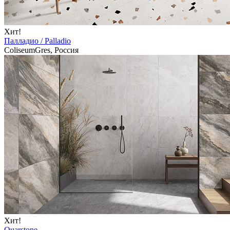
Хит!
Палладио / Palladio
ColiseumGres, Россия
Хит!
Quarstone