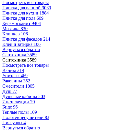
Посмотреть все товары
Плитка для ванной
9039
Плитка для кухни
1884
Плитка для пола
609
Керамогранит
9404
Мозаика
830
Клинкер
106
Плитка для фасадов
214
Клей и затирка
106
Вернуться обратно
Сантехника
3589
Сантехника
3589
Посмотреть все товары
Ванны
319
Унитазы
469
Раковины
352
Смесители
1805
Душ
77
Душевые кабины
203
Инсталляции
70
Биде
96
Теплые полы
109
Полотенцесушители
83
Писсуары
4
Вернуться обратно