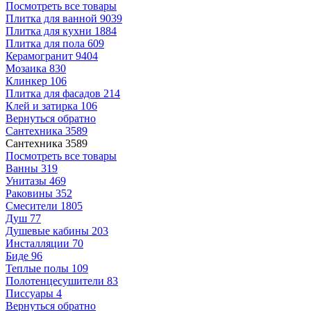
Посмотреть все товары
Плитка для ванной
9039
Плитка для кухни
1884
Плитка для пола
609
Керамогранит
9404
Мозаика
830
Клинкер
106
Плитка для фасадов
214
Клей и затирка
106
Вернуться обратно
Сантехника
3589
Сантехника
3589
Посмотреть все товары
Ванны
319
Унитазы
469
Раковины
352
Смесители
1805
Душ
77
Душевые кабины
203
Инсталляции
70
Биде
96
Теплые полы
109
Полотенцесушители
83
Писсуары
4
Вернуться обратно