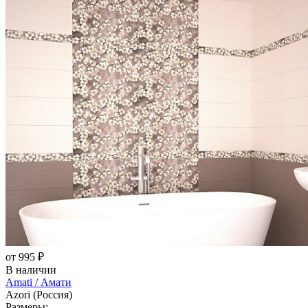
от 995 ₽
В наличии
Amati / Амати
Azori (Россия)
Размеры: