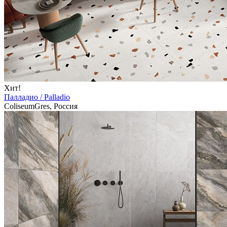
Хит!
Палладио / Palladio
ColiseumGres, Россия