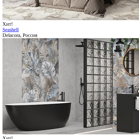
Хит!
Seashell
Delacora, Россия
Хит!