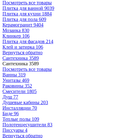
Посмотреть все товары
Плитка для ванной
9039
Плитка для кухни
1884
Плитка для пола
609
Керамогранит
9404
Мозаика
830
Клинкер
106
Плитка для фасадов
214
Клей и затирка
106
Вернуться обратно
Сантехника
3589
Сантехника
3589
Посмотреть все товары
Ванны
319
Унитазы
469
Раковины
352
Смесители
1805
Душ
77
Душевые кабины
203
Инсталляции
70
Биде
96
Теплые полы
109
Полотенцесушители
83
Писсуары
4
Вернуться обратно