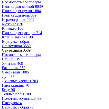
Посмотреть все товары
Плитка для ванной
9039
Плитка для кухни
1884
Плитка для пола
609
Керамогранит
9404
Мозаика
830
Клинкер
106
Плитка для фасадов
214
Клей и затирка
106
Вернуться обратно
Сантехника
3589
Сантехника
3589
Посмотреть все товары
Ванны
319
Унитазы
469
Раковины
352
Смесители
1805
Душ
77
Душевые кабины
203
Инсталляции
70
Биде
96
Теплые полы
109
Полотенцесушители
83
Писсуары
4
Вернуться обратно