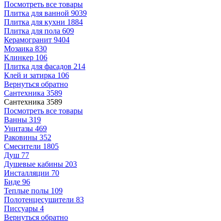
Посмотреть все товары
Плитка для ванной
9039
Плитка для кухни
1884
Плитка для пола
609
Керамогранит
9404
Мозаика
830
Клинкер
106
Плитка для фасадов
214
Клей и затирка
106
Вернуться обратно
Сантехника
3589
Сантехника
3589
Посмотреть все товары
Ванны
319
Унитазы
469
Раковины
352
Смесители
1805
Душ
77
Душевые кабины
203
Инсталляции
70
Биде
96
Теплые полы
109
Полотенцесушители
83
Писсуары
4
Вернуться обратно