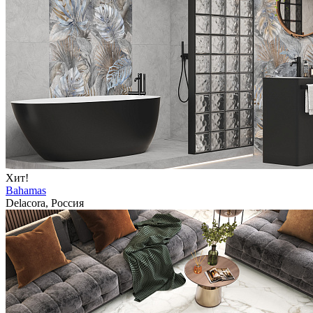
Хит!
Bahamas
Delacora, Россия