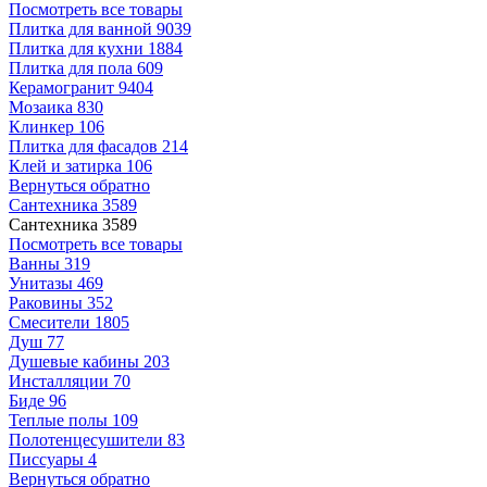
Посмотреть все товары
Плитка для ванной
9039
Плитка для кухни
1884
Плитка для пола
609
Керамогранит
9404
Мозаика
830
Клинкер
106
Плитка для фасадов
214
Клей и затирка
106
Вернуться обратно
Сантехника
3589
Сантехника
3589
Посмотреть все товары
Ванны
319
Унитазы
469
Раковины
352
Смесители
1805
Душ
77
Душевые кабины
203
Инсталляции
70
Биде
96
Теплые полы
109
Полотенцесушители
83
Писсуары
4
Вернуться обратно