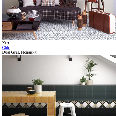
Хит!
Chic
Dual Gres, Испания