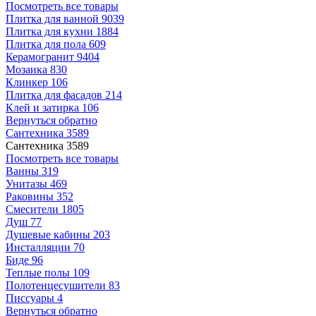
Посмотреть все товары
Плитка для ванной
9039
Плитка для кухни
1884
Плитка для пола
609
Керамогранит
9404
Мозаика
830
Клинкер
106
Плитка для фасадов
214
Клей и затирка
106
Вернуться обратно
Сантехника
3589
Сантехника
3589
Посмотреть все товары
Ванны
319
Унитазы
469
Раковины
352
Смесители
1805
Душ
77
Душевые кабины
203
Инсталляции
70
Биде
96
Теплые полы
109
Полотенцесушители
83
Писсуары
4
Вернуться обратно