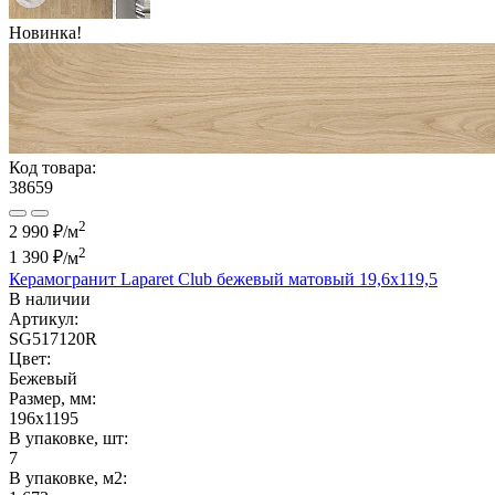
Новинка!
Код товара:
38659
2
2 990 ₽/м
2
1 390 ₽
/м
Керамогранит Laparet Club бежевый матовый 19,6x119,5
В наличии
Артикул:
SG517120R
Цвет:
Бежевый
Размер, мм:
196x1195
В упаковке, шт:
7
В упаковке, м2: