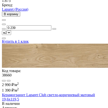
1.673
Бренд:
Laparet (Россия)
В корзину
Купить в 1 клик
Код товара:
38660
2
2 990 ₽/м
2
1 390 ₽
/м
Керамогранит Laparet Club светло-коричневый матовый
19,6x119,5
В наличии
Артикул: