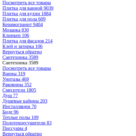
Посмотреть все товары
Плитка для ванной
9039
Плитка для кухни
1884
Плитка для пола
609
Керамогранит
9404
Мозаика
830
Клинкер
106
Плитка для фасадов
214
Клей и затирка
106
Вернуться обратно
Сантехника
3589
Сантехника
3589
Посмотреть все товары
Ванны
319
Унитазы
469
Раковины
352
Смесители
1805
Душ
77
Душевые кабины
203
Инсталляции
70
Биде
96
Теплые полы
109
Полотенцесушители
83
Писсуары
4
Вернуться обратно