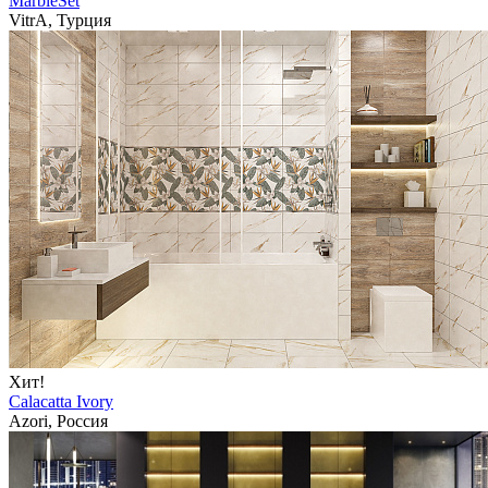
MarbleSet
VitrA, Турция
Хит!
Calacatta Ivory
Azori, Россия