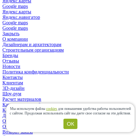
Яндекс.карты
Google maps
Яндекс.карты
Яндекс.навигатор
Google maps
Google maps
Закрыть
О компании
Дизайнерам и архитекторам
Строительным организациям
Бренды
Отзывы
Новости
Политика конфиденциальности
Контакты
Клиентам
3D-дизайн
Шоу-рум
Расчет материалов
Как сделать заказ?
Мы используем файлы
cookies
для повышения удобства работы пользователей
Как выбрать плитку?
с сайтом.
Продолжая использовать сайт вы даете свое согласие на эти действия.
Доставка заказа
Оплата заказа
ОК
Оплата банковской картой онлайн
Возврат заказа