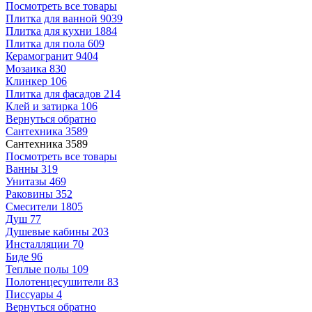
Посмотреть все товары
Плитка для ванной
9039
Плитка для кухни
1884
Плитка для пола
609
Керамогранит
9404
Мозаика
830
Клинкер
106
Плитка для фасадов
214
Клей и затирка
106
Вернуться обратно
Сантехника
3589
Сантехника
3589
Посмотреть все товары
Ванны
319
Унитазы
469
Раковины
352
Смесители
1805
Душ
77
Душевые кабины
203
Инсталляции
70
Биде
96
Теплые полы
109
Полотенцесушители
83
Писсуары
4
Вернуться обратно