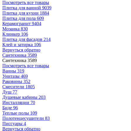
Посмотреть все товары
Плитка для ванной
9039
Плитка для кухни
1884
Плитка для пола
609
Керамогранит
9404
Мозаика
830
Клинкер
106
Плитка для фасадов
214
Клей и затирка
106
Вернуться обратно
Сантехника
3589
Сантехника
3589
Посмотреть все товары
Ванны
319
Унитазы
469
Раковины
352
Смесители
1805
Душ
77
Душевые кабины
203
Инсталляции
70
Биде
96
Теплые полы
109
Полотенцесушители
83
Писсуары
4
Вернуться обратно