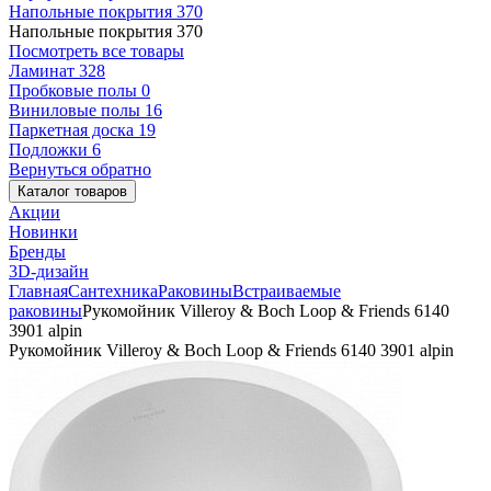
Напольные покрытия
370
Напольные покрытия
370
Посмотреть все товары
Ламинат
328
Пробковые полы
0
Виниловые полы
16
Паркетная доска
19
Подложки
6
Вернуться обратно
Каталог товаров
Акции
Новинки
Бренды
3D-дизайн
Главная
Сантехника
Раковины
Встраиваемые
раковины
Рукомойник Villeroy & Boch Loop & Friends 6140
3901 alpin
Рукомойник Villeroy & Boch Loop & Friends 6140 3901 alpin