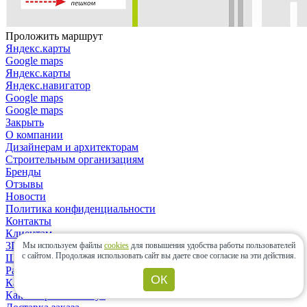
Проложить маршрут
Яндекс.карты
Google maps
Яндекс.карты
Яндекс.навигатор
Google maps
Google maps
Закрыть
О компании
Дизайнерам и архитекторам
Строительным организациям
Бренды
Отзывы
Новости
Политика конфиденциальности
Контакты
Клиентам
3D-дизайн
Мы используем файлы
cookies
для повышения удобства работы пользователей
с сайтом.
Продолжая использовать сайт вы даете свое согласие на эти действия.
Шоу-рум
Расчет материалов
ОК
Как сделать заказ?
Как выбрать плитку?