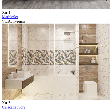
Хит!
MarbleSet
VitrA, Турция
Хит!
Calacatta Ivory