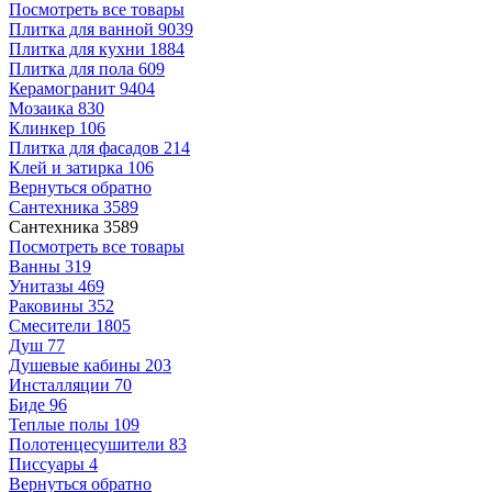
Посмотреть все товары
Плитка для ванной
9039
Плитка для кухни
1884
Плитка для пола
609
Керамогранит
9404
Мозаика
830
Клинкер
106
Плитка для фасадов
214
Клей и затирка
106
Вернуться обратно
Сантехника
3589
Сантехника
3589
Посмотреть все товары
Ванны
319
Унитазы
469
Раковины
352
Смесители
1805
Душ
77
Душевые кабины
203
Инсталляции
70
Биде
96
Теплые полы
109
Полотенцесушители
83
Писсуары
4
Вернуться обратно