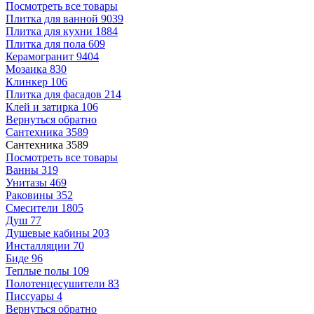
Посмотреть все товары
Плитка для ванной
9039
Плитка для кухни
1884
Плитка для пола
609
Керамогранит
9404
Мозаика
830
Клинкер
106
Плитка для фасадов
214
Клей и затирка
106
Вернуться обратно
Сантехника
3589
Сантехника
3589
Посмотреть все товары
Ванны
319
Унитазы
469
Раковины
352
Смесители
1805
Душ
77
Душевые кабины
203
Инсталляции
70
Биде
96
Теплые полы
109
Полотенцесушители
83
Писсуары
4
Вернуться обратно