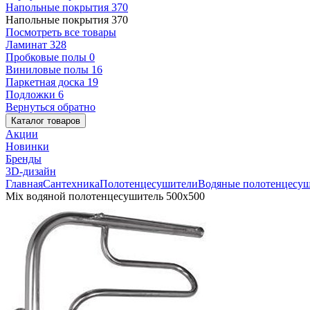
Напольные покрытия
370
Напольные покрытия
370
Посмотреть все товары
Ламинат
328
Пробковые полы
0
Виниловые полы
16
Паркетная доска
19
Подложки
6
Вернуться обратно
Каталог товаров
Акции
Новинки
Бренды
3D-дизайн
Главная
Сантехника
Полотенцесушители
Водяные полотенцесу
Mix водяной полотенцесушитель 500x500