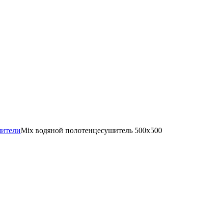
шители
Mix водяной полотенцесушитель 500x500