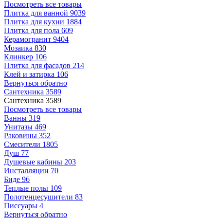
Посмотреть все товары
Плитка для ванной
9039
Плитка для кухни
1884
Плитка для пола
609
Керамогранит
9404
Мозаика
830
Клинкер
106
Плитка для фасадов
214
Клей и затирка
106
Вернуться обратно
Сантехника
3589
Сантехника
3589
Посмотреть все товары
Ванны
319
Унитазы
469
Раковины
352
Смесители
1805
Душ
77
Душевые кабины
203
Инсталляции
70
Биде
96
Теплые полы
109
Полотенцесушители
83
Писсуары
4
Вернуться обратно