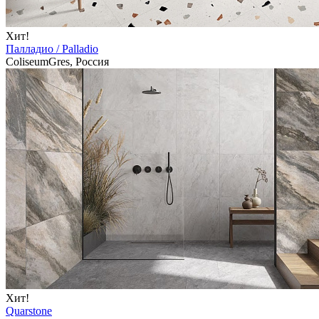
Хит!
Палладио / Palladio
ColiseumGres, Россия
Хит!
Quarstone