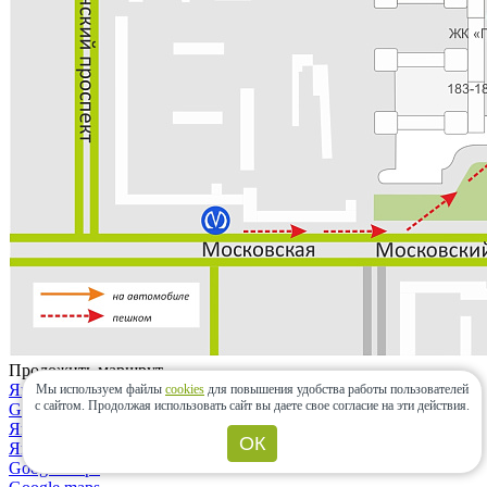
Проложить маршрут
Яндекс.карты
Мы используем файлы
cookies
для повышения удобства работы пользователей
с сайтом.
Продолжая использовать сайт вы даете свое согласие на эти действия.
Google maps
Яндекс.карты
ОК
Яндекс.навигатор
Google maps