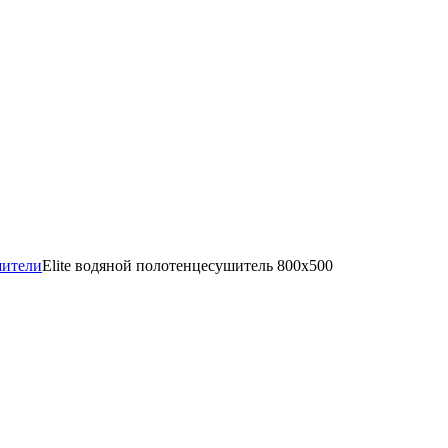
шители
Elite водяной полотенцесушитель 800x500