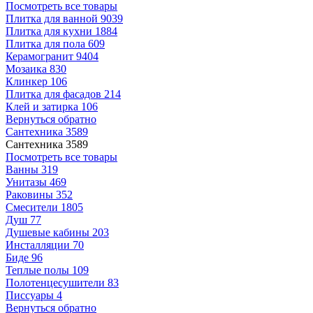
Посмотреть все товары
Плитка для ванной
9039
Плитка для кухни
1884
Плитка для пола
609
Керамогранит
9404
Мозаика
830
Клинкер
106
Плитка для фасадов
214
Клей и затирка
106
Вернуться обратно
Сантехника
3589
Сантехника
3589
Посмотреть все товары
Ванны
319
Унитазы
469
Раковины
352
Смесители
1805
Душ
77
Душевые кабины
203
Инсталляции
70
Биде
96
Теплые полы
109
Полотенцесушители
83
Писсуары
4
Вернуться обратно