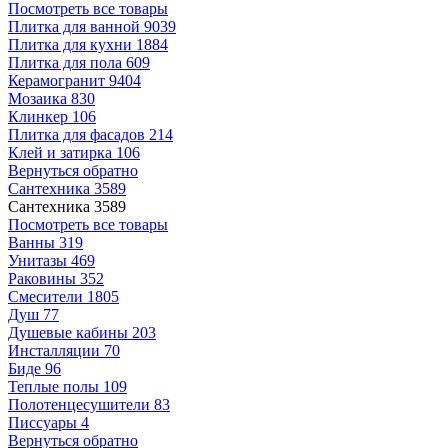
Посмотреть все товары
Плитка для ванной
9039
Плитка для кухни
1884
Плитка для пола
609
Керамогранит
9404
Мозаика
830
Клинкер
106
Плитка для фасадов
214
Клей и затирка
106
Вернуться обратно
Сантехника
3589
Сантехника
3589
Посмотреть все товары
Ванны
319
Унитазы
469
Раковины
352
Смесители
1805
Душ
77
Душевые кабины
203
Инсталляции
70
Биде
96
Теплые полы
109
Полотенцесушители
83
Писсуары
4
Вернуться обратно