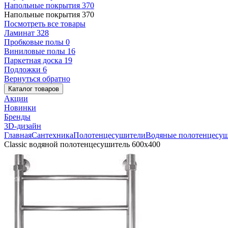
Напольные покрытия
370
Напольные покрытия
370
Посмотреть все товары
Ламинат
328
Пробковые полы
0
Виниловые полы
16
Паркетная доска
19
Подложки
6
Вернуться обратно
Каталог товаров
Акции
Новинки
Бренды
3D-дизайн
Главная
Сантехника
Полотенцесушители
Водяные полотенцесу
Classic водяной полотенцесушитель 600x400