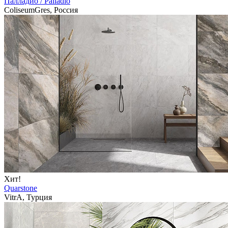
Палладио / Palladio
ColiseumGres, Россия
Хит!
Quarstone
VitrA, Турция