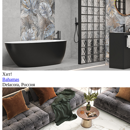
Хит!
Bahamas
Delacora, Россия