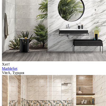
Хит!
MarbleSet
VitrA, Турция