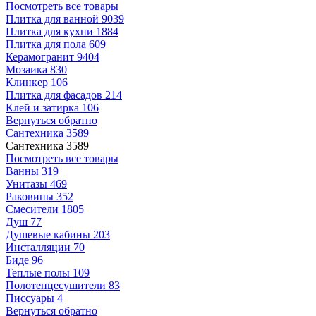
Посмотреть все товары
Плитка для ванной
9039
Плитка для кухни
1884
Плитка для пола
609
Керамогранит
9404
Мозаика
830
Клинкер
106
Плитка для фасадов
214
Клей и затирка
106
Вернуться обратно
Сантехника
3589
Сантехника
3589
Посмотреть все товары
Ванны
319
Унитазы
469
Раковины
352
Смесители
1805
Душ
77
Душевые кабины
203
Инсталляции
70
Биде
96
Теплые полы
109
Полотенцесушители
83
Писсуары
4
Вернуться обратно