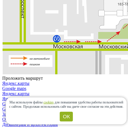
Проложить маршрут
Яндекс.карты
Google maps
Яндекс.карты
Яндекс.навигатор
Мы используем файлы
cookies
для повышения удобства работы пользователей
Google maps
с сайтом.
Продолжая использовать сайт вы даете свое согласие на эти действия.
Google maps
Закрыть
ОК
О компании
Дизайнерам и архитекторам