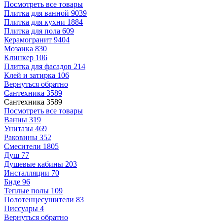
Посмотреть все товары
Плитка для ванной
9039
Плитка для кухни
1884
Плитка для пола
609
Керамогранит
9404
Мозаика
830
Клинкер
106
Плитка для фасадов
214
Клей и затирка
106
Вернуться обратно
Сантехника
3589
Сантехника
3589
Посмотреть все товары
Ванны
319
Унитазы
469
Раковины
352
Смесители
1805
Душ
77
Душевые кабины
203
Инсталляции
70
Биде
96
Теплые полы
109
Полотенцесушители
83
Писсуары
4
Вернуться обратно