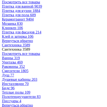
Посмотреть все товары
Плитка для ванной
9039
Плитка для кухни
1884
Плитка для пола
609
Керамогранит
9404
Мозаика
830
Клинкер
106
Плитка для фасадов
214
Клей и затирка
106
Вернуться обратно
Сантехника
3589
Сантехника
3589
Посмотреть все товары
Ванны
319
Унитазы
469
Раковины
352
Смесители
1805
Душ
77
Душевые кабины
203
Инсталляции
70
Биде
96
Теплые полы
109
Полотенцесушители
83
Писсуары
4
Вернуться обратно