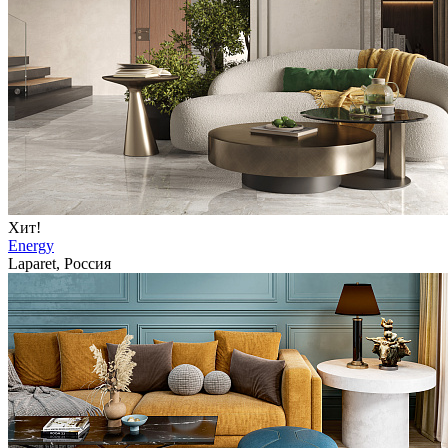
Хит!
Energy
Laparet, Россия