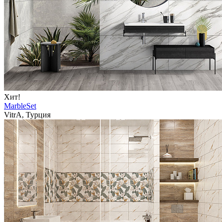
Хит!
MarbleSet
VitrA, Турция