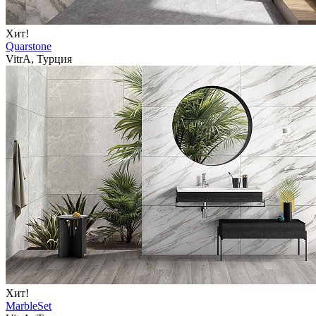
Хит!
Quarstone
VitrA, Турция
Хит!
MarbleSet