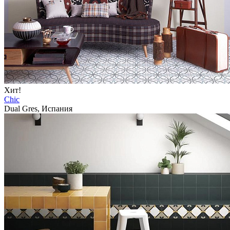
Хит!
Chic
Dual Gres, Испания