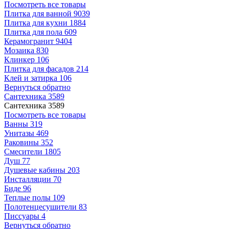
Посмотреть все товары
Плитка для ванной
9039
Плитка для кухни
1884
Плитка для пола
609
Керамогранит
9404
Мозаика
830
Клинкер
106
Плитка для фасадов
214
Клей и затирка
106
Вернуться обратно
Сантехника
3589
Сантехника
3589
Посмотреть все товары
Ванны
319
Унитазы
469
Раковины
352
Смесители
1805
Душ
77
Душевые кабины
203
Инсталляции
70
Биде
96
Теплые полы
109
Полотенцесушители
83
Писсуары
4
Вернуться обратно