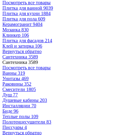
Посмотреть все товары
Плитка для ванной
9039
Плитка для кухни
1884
Плитка для пола
609
Керамогранит
9404
Мозаика
830
Клинкер
106
Плитка для фасадов
214
Клей и затирка
106
Вернуться обратно
Сантехника
3589
Сантехника
3589
Посмотреть все товары
Ванны
319
Унитазы
469
Раковины
352
Смесители
1805
Душ
77
Душевые кабины
203
Инсталляции
70
Биде
96
Теплые полы
109
Полотенцесушители
83
Писсуары
4
Вернуться обратно