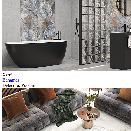
Хит!
Bahamas
Delacora, Россия