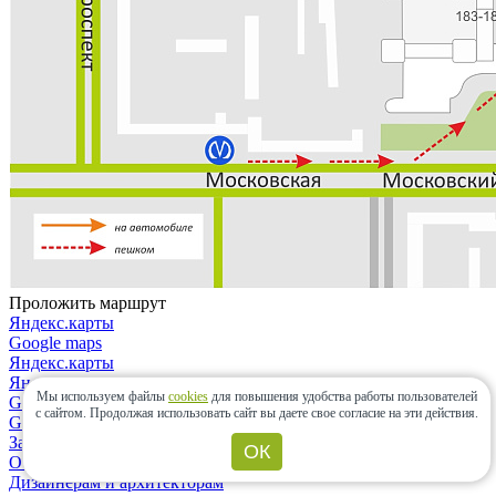
Проложить маршрут
Яндекс.карты
Google maps
Яндекс.карты
Яндекс.навигатор
Мы используем файлы
cookies
для повышения удобства работы пользователей
Google maps
с сайтом.
Продолжая использовать сайт вы даете свое согласие на эти действия.
Google maps
Закрыть
ОК
О компании
Дизайнерам и архитекторам