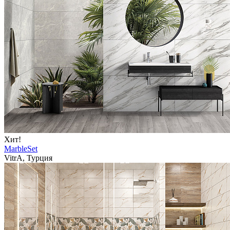
Хит!
MarbleSet
VitrA, Турция