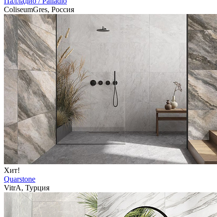
Палладио / Palladio
ColiseumGres, Россия
Хит!
Quarstone
VitrA, Турция