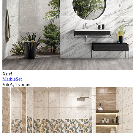
Хит!
MarbleSet
VitrA, Турция