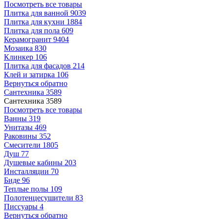
Посмотреть все товары
Плитка для ванной
9039
Плитка для кухни
1884
Плитка для пола
609
Керамогранит
9404
Мозаика
830
Клинкер
106
Плитка для фасадов
214
Клей и затирка
106
Вернуться обратно
Сантехника
3589
Сантехника
3589
Посмотреть все товары
Ванны
319
Унитазы
469
Раковины
352
Смесители
1805
Душ
77
Душевые кабины
203
Инсталляции
70
Биде
96
Теплые полы
109
Полотенцесушители
83
Писсуары
4
Вернуться обратно