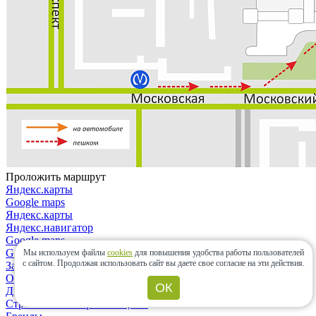
Проложить маршрут
Яндекс.карты
Google maps
Яндекс.карты
Яндекс.навигатор
Google maps
Google maps
Мы используем файлы
cookies
для повышения удобства работы пользователей
с сайтом.
Продолжая использовать сайт вы даете свое согласие на эти действия.
Закрыть
О компании
ОК
Дизайнерам и архитекторам
Строительным организациям