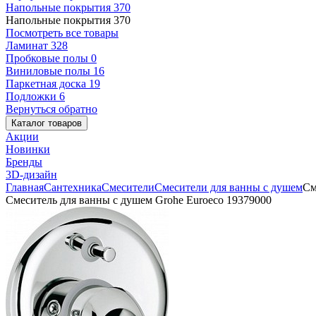
Напольные покрытия
370
Напольные покрытия
370
Посмотреть все товары
Ламинат
328
Пробковые полы
0
Виниловые полы
16
Паркетная доска
19
Подложки
6
Вернуться обратно
Каталог товаров
Акции
Новинки
Бренды
3D-дизайн
Главная
Сантехника
Смесители
Смесители для ванны с душем
См
Смеситель для ванны с душем Grohe Euroeco 19379000