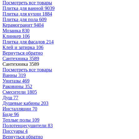
Посмотреть все товары
Плитка для ванной
9039
Плитка для кухни
1884
Плитка для пола
609
Керамогранит
9404
Мозаика
830
Клинкер
106
Плитка для фасадов
214
Клей и затирка
106
Вернуться обратно
Сантехника
3589
Сантехника
3589
Посмотреть все товары
Ванны
319
Унитазы
469
Раковины
352
Смесители
1805
Душ
77
Душевые кабины
203
Инсталляции
70
Биде
96
Теплые полы
109
Полотенцесушители
83
Писсуары
4
Вернуться обратно