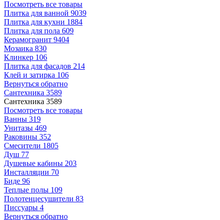
Посмотреть все товары
Плитка для ванной
9039
Плитка для кухни
1884
Плитка для пола
609
Керамогранит
9404
Мозаика
830
Клинкер
106
Плитка для фасадов
214
Клей и затирка
106
Вернуться обратно
Сантехника
3589
Сантехника
3589
Посмотреть все товары
Ванны
319
Унитазы
469
Раковины
352
Смесители
1805
Душ
77
Душевые кабины
203
Инсталляции
70
Биде
96
Теплые полы
109
Полотенцесушители
83
Писсуары
4
Вернуться обратно