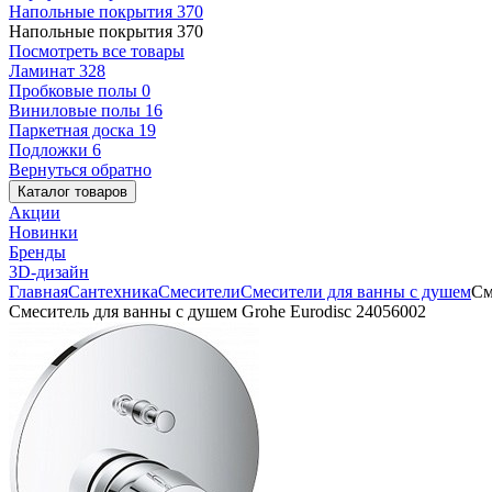
Напольные покрытия
370
Напольные покрытия
370
Посмотреть все товары
Ламинат
328
Пробковые полы
0
Виниловые полы
16
Паркетная доска
19
Подложки
6
Вернуться обратно
Каталог товаров
Акции
Новинки
Бренды
3D-дизайн
Главная
Сантехника
Смесители
Смесители для ванны с душем
См
Смеситель для ванны с душем Grohe Eurodisc 24056002