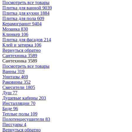
Посмотреть все товары
Плитка для ванной
9039
Плитка для кухни
1884
Плитка для пола
609
Керамогранит
9404
Мозаика
830
Клинкер
106
Плитка для фасадов
214
Клей и затирка
106
Вернуться обратно
Сантехника
3589
Сантехника
3589
Посмотреть все товары
Ванны
319
Унитазы
469
Раковины
352
Смесители
1805
Душ
77
Душевые кабины
203
Инсталляции
70
Биде
96
Теплые полы
109
Полотенцесушители
83
Писсуары
4
Вернуться обратно