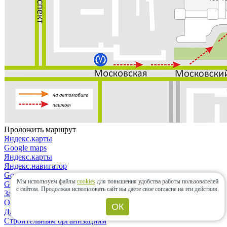
Проложить маршрут
Яндекс.карты
Google maps
Яндекс.карты
Яндекс.навигатор
Google maps
Мы используем файлы
cookies
для повышения удобства работы пользователей
Google maps
с сайтом.
Продолжая использовать сайт вы даете свое согласие на эти действия.
Закрыть
О компании
ОК
Дизайнерам и архитекторам
Строительным организациям