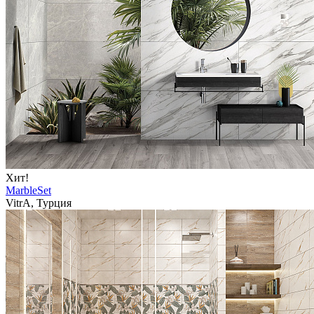
Хит!
MarbleSet
VitrA, Турция