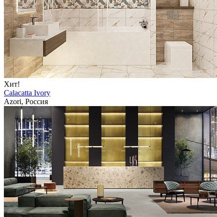
Хит!
Calacatta Ivory
Azori, Россия