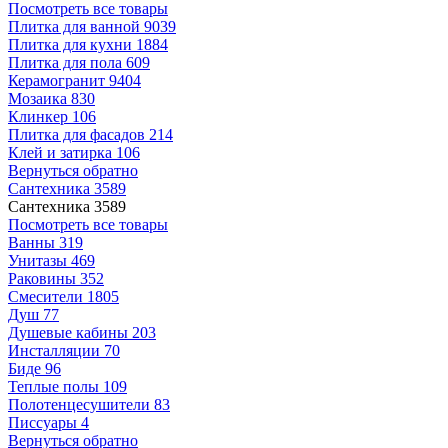
Посмотреть все товары
Плитка для ванной
9039
Плитка для кухни
1884
Плитка для пола
609
Керамогранит
9404
Мозаика
830
Клинкер
106
Плитка для фасадов
214
Клей и затирка
106
Вернуться обратно
Сантехника
3589
Сантехника
3589
Посмотреть все товары
Ванны
319
Унитазы
469
Раковины
352
Смесители
1805
Душ
77
Душевые кабины
203
Инсталляции
70
Биде
96
Теплые полы
109
Полотенцесушители
83
Писсуары
4
Вернуться обратно