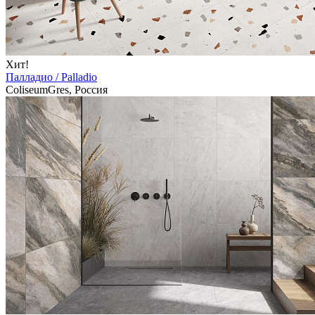
Хит!
Палладио / Palladio
ColiseumGres, Россия