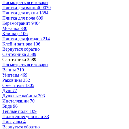
Посмотреть все товары
Плитка для ванной
9039
Плитка для кухни
1884
Плитка для пола
609
Керамогранит
9404
Мозаика
830
Клинкер
106
Плитка для фасадов
214
Клей и затирка
106
Вернуться обратно
Сантехника
3589
Сантехника
3589
Посмотреть все товары
Ванны
319
Унитазы
469
Раковины
352
Смесители
1805
Душ
77
Душевые кабины
203
Инсталляции
70
Биде
96
Теплые полы
109
Полотенцесушители
83
Писсуары
4
Вернуться обратно