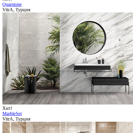
Quarstone
VitrA, Турция
Хит!
MarbleSet
VitrA, Турция