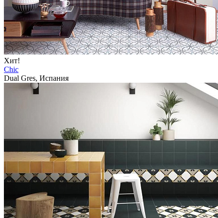
Хит!
Chic
Dual Gres, Испания