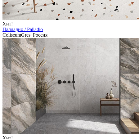
Хит!
Палладио / Palladio
ColiseumGres, Россия
Хит!