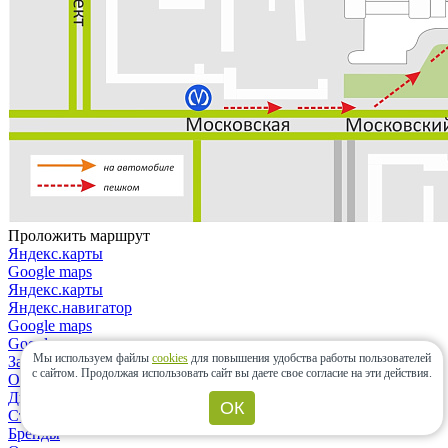
Проложить маршрут
Яндекс.карты
Google maps
Яндекс.карты
Яндекс.навигатор
Google maps
Google maps
Мы используем файлы
cookies
для повышения удобства работы пользователей
Закрыть
с сайтом.
Продолжая использовать сайт вы даете свое согласие на эти действия.
О компании
Дизайнерам и архитекторам
ОК
Строительным организациям
Бренды