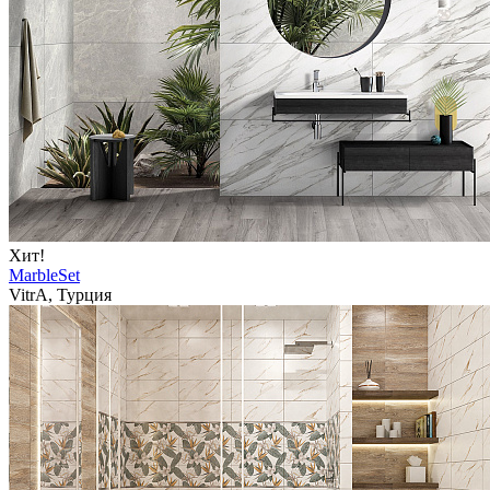
Хит!
MarbleSet
VitrA, Турция