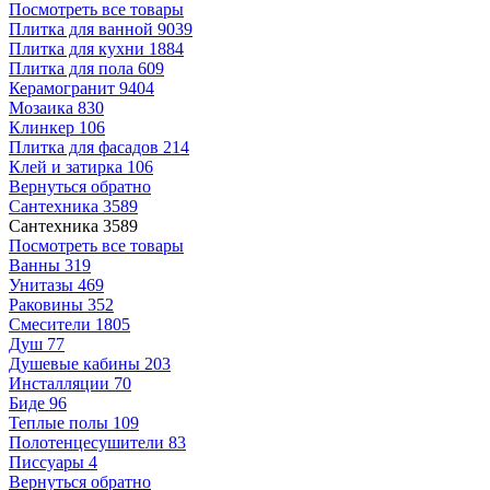
Посмотреть все товары
Плитка для ванной
9039
Плитка для кухни
1884
Плитка для пола
609
Керамогранит
9404
Мозаика
830
Клинкер
106
Плитка для фасадов
214
Клей и затирка
106
Вернуться обратно
Сантехника
3589
Сантехника
3589
Посмотреть все товары
Ванны
319
Унитазы
469
Раковины
352
Смесители
1805
Душ
77
Душевые кабины
203
Инсталляции
70
Биде
96
Теплые полы
109
Полотенцесушители
83
Писсуары
4
Вернуться обратно