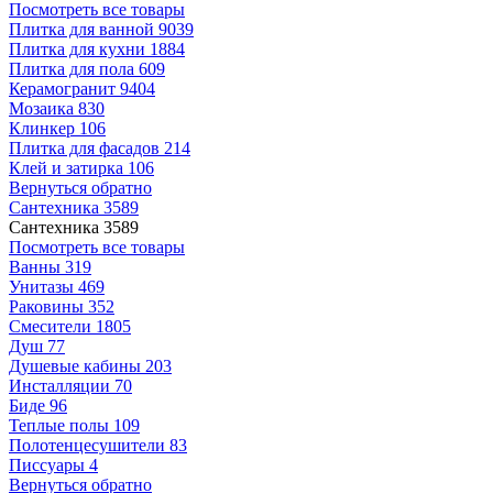
Посмотреть все товары
Плитка для ванной
9039
Плитка для кухни
1884
Плитка для пола
609
Керамогранит
9404
Мозаика
830
Клинкер
106
Плитка для фасадов
214
Клей и затирка
106
Вернуться обратно
Сантехника
3589
Сантехника
3589
Посмотреть все товары
Ванны
319
Унитазы
469
Раковины
352
Смесители
1805
Душ
77
Душевые кабины
203
Инсталляции
70
Биде
96
Теплые полы
109
Полотенцесушители
83
Писсуары
4
Вернуться обратно