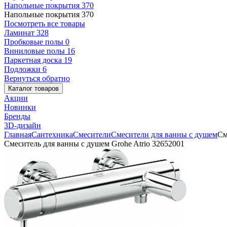
Напольные покрытия
370
Напольные покрытия
370
Посмотреть все товары
Ламинат
328
Пробковые полы
0
Виниловые полы
16
Паркетная доска
19
Подложки
6
Вернуться обратно
Каталог товаров
Акции
Новинки
Бренды
3D-дизайн
Главная
Сантехника
Смесители
Смесители для ванны с душем
См
Смеситель для ванны с душем Grohe Atrio 32652001