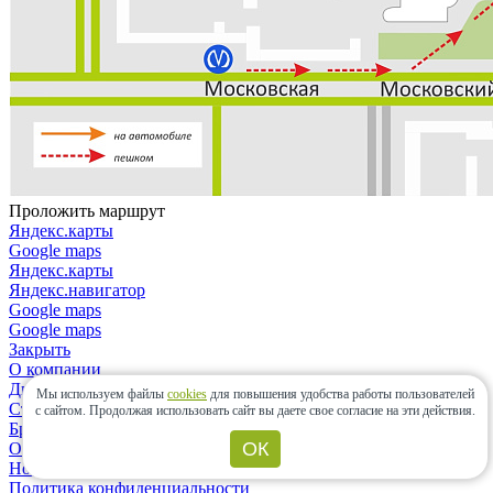
Проложить маршрут
Яндекс.карты
Google maps
Яндекс.карты
Яндекс.навигатор
Google maps
Google maps
Закрыть
О компании
Дизайнерам и архитекторам
Мы используем файлы
cookies
для повышения удобства работы пользователей
Строительным организациям
с сайтом.
Продолжая использовать сайт вы даете свое согласие на эти действия.
Бренды
ОК
Отзывы
Новости
Политика конфиденциальности