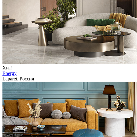
Хит!
Energy
Laparet, Россия