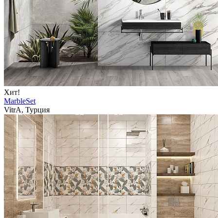
Хит!
MarbleSet
VitrA, Турция