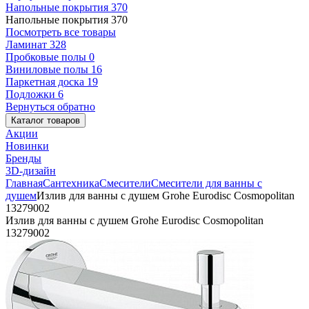
Напольные покрытия
370
Напольные покрытия
370
Посмотреть все товары
Ламинат
328
Пробковые полы
0
Виниловые полы
16
Паркетная доска
19
Подложки
6
Вернуться обратно
Каталог товаров
Акции
Новинки
Бренды
3D-дизайн
Главная
Сантехника
Смесители
Смесители для ванны с
душем
Излив для ванны с душем Grohe Eurodisc Cosmopolitan
13279002
Излив для ванны с душем Grohe Eurodisc Cosmopolitan
13279002