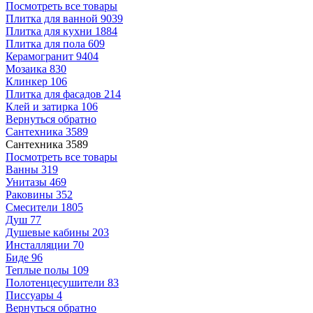
Посмотреть все товары
Плитка для ванной
9039
Плитка для кухни
1884
Плитка для пола
609
Керамогранит
9404
Мозаика
830
Клинкер
106
Плитка для фасадов
214
Клей и затирка
106
Вернуться обратно
Сантехника
3589
Сантехника
3589
Посмотреть все товары
Ванны
319
Унитазы
469
Раковины
352
Смесители
1805
Душ
77
Душевые кабины
203
Инсталляции
70
Биде
96
Теплые полы
109
Полотенцесушители
83
Писсуары
4
Вернуться обратно