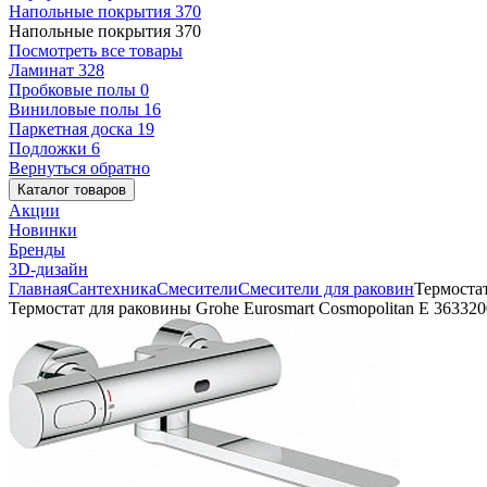
Напольные покрытия
370
Напольные покрытия
370
Посмотреть все товары
Ламинат
328
Пробковые полы
0
Виниловые полы
16
Паркетная доска
19
Подложки
6
Вернуться обратно
Каталог товаров
Акции
Новинки
Бренды
3D-дизайн
Главная
Сантехника
Смесители
Смесители для раковин
Термостат
Термостат для раковины Grohe Eurosmart Cosmopolitan E 36332