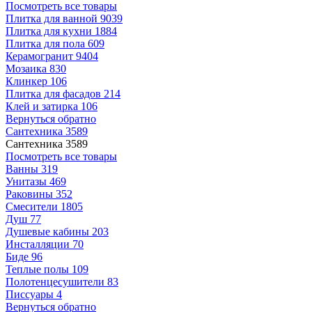
Посмотреть все товары
Плитка для ванной
9039
Плитка для кухни
1884
Плитка для пола
609
Керамогранит
9404
Мозаика
830
Клинкер
106
Плитка для фасадов
214
Клей и затирка
106
Вернуться обратно
Сантехника
3589
Сантехника
3589
Посмотреть все товары
Ванны
319
Унитазы
469
Раковины
352
Смесители
1805
Душ
77
Душевые кабины
203
Инсталляции
70
Биде
96
Теплые полы
109
Полотенцесушители
83
Писсуары
4
Вернуться обратно