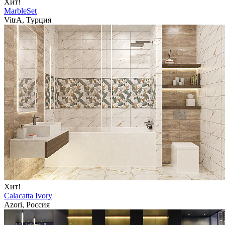
Хит!
MarbleSet
VitrA, Турция
Хит!
Calacatta Ivory
Azori, Россия