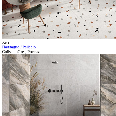
Хит!
Палладио / Palladio
ColiseumGres, Россия