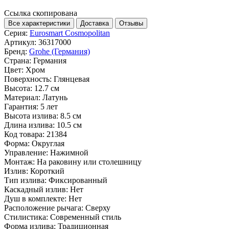
Ссылка скопирована
Все характеристики
Доставка
Отзывы
Серия:
Eurosmart Cosmopolitan
Артикул:
36317000
Бренд:
Grohe (Германия)
Страна:
Германия
Цвет:
Хром
Поверхность:
Глянцевая
Высота:
12.7 см
Материал:
Латунь
Гарантия:
5 лет
Высота излива:
8.5 см
Длина излива:
10.5 см
Код товара:
21384
Форма:
Округлая
Управление:
Нажимной
Монтаж:
На раковину или столешницу
Излив:
Короткий
Тип излива:
Фиксированный
Каскадный излив:
Нет
Душ в комплекте:
Нет
Расположение рычага:
Сверху
Стилистика:
Современный стиль
Форма излива:
Традиционная