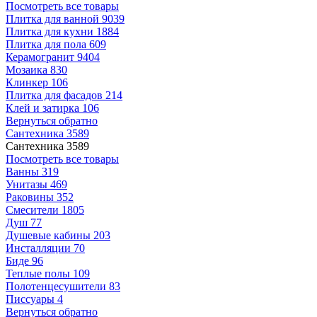
Посмотреть все товары
Плитка для ванной
9039
Плитка для кухни
1884
Плитка для пола
609
Керамогранит
9404
Мозаика
830
Клинкер
106
Плитка для фасадов
214
Клей и затирка
106
Вернуться обратно
Сантехника
3589
Сантехника
3589
Посмотреть все товары
Ванны
319
Унитазы
469
Раковины
352
Смесители
1805
Душ
77
Душевые кабины
203
Инсталляции
70
Биде
96
Теплые полы
109
Полотенцесушители
83
Писсуары
4
Вернуться обратно