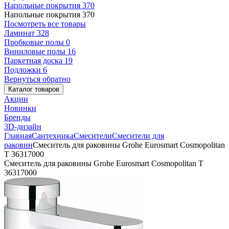
Напольные покрытия
370
Напольные покрытия
370
Посмотреть все товары
Ламинат
328
Пробковые полы
0
Виниловые полы
16
Паркетная доска
19
Подложки
6
Вернуться обратно
Каталог товаров
Акции
Новинки
Бренды
3D-дизайн
Главная
Сантехника
Смесители
Смесители для
раковин
Смеситель для раковины Grohe Eurosmart Cosmopolitan
T 36317000
Смеситель для раковины Grohe Eurosmart Cosmopolitan T
36317000