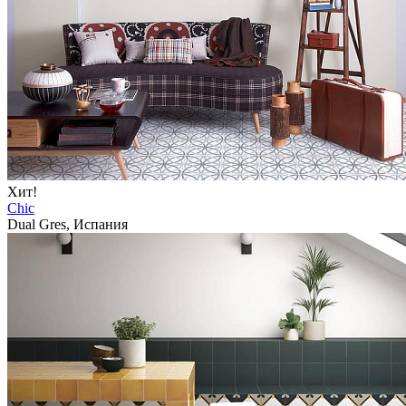
Хит!
Chic
Dual Gres, Испания