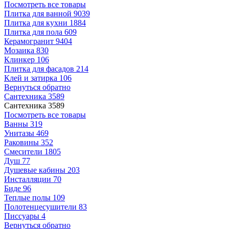
Посмотреть все товары
Плитка для ванной
9039
Плитка для кухни
1884
Плитка для пола
609
Керамогранит
9404
Мозаика
830
Клинкер
106
Плитка для фасадов
214
Клей и затирка
106
Вернуться обратно
Сантехника
3589
Сантехника
3589
Посмотреть все товары
Ванны
319
Унитазы
469
Раковины
352
Смесители
1805
Душ
77
Душевые кабины
203
Инсталляции
70
Биде
96
Теплые полы
109
Полотенцесушители
83
Писсуары
4
Вернуться обратно