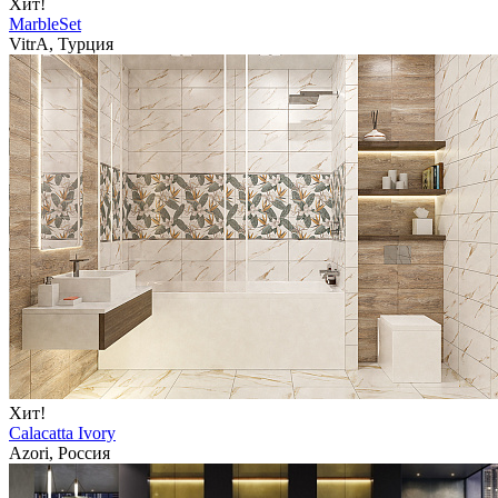
Хит!
MarbleSet
VitrA, Турция
Хит!
Calacatta Ivory
Azori, Россия