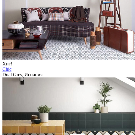
Хит!
Chic
Dual Gres, Испания