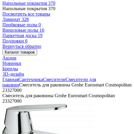
Напольные покрытия
370
Напольные покрытия
370
Посмотреть все товары
Ламинат
328
Пробковые полы
0
Виниловые полы
16
Паркетная доска
19
Подложки
6
Вернуться обратно
Каталог товаров
Акции
Новинки
Бренды
3D-дизайн
Главная
Сантехника
Смесители
Смесители для
раковин
Смеситель для раковины Grohe Eurosmart Cosmopolitan
23327000
Смеситель для раковины Grohe Eurosmart Cosmopolitan
23327000