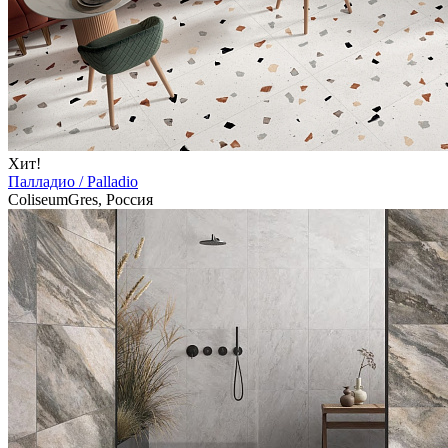
Хит!
Палладио / Palladio
ColiseumGres, Россия