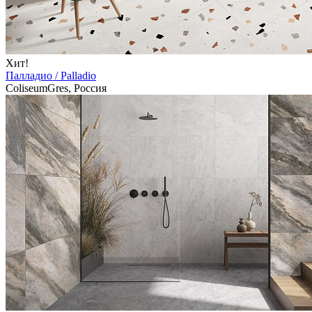
Хит!
Палладио / Palladio
ColiseumGres, Россия