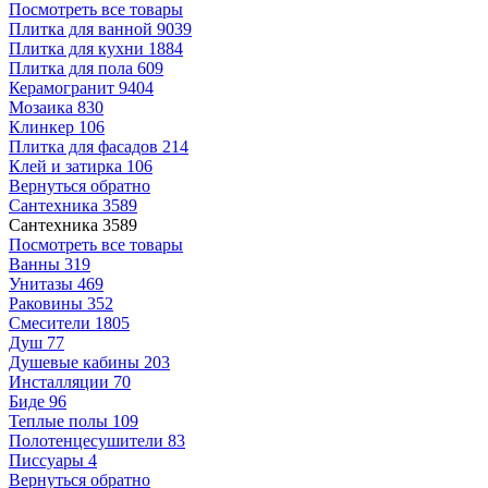
Посмотреть все товары
Плитка для ванной
9039
Плитка для кухни
1884
Плитка для пола
609
Керамогранит
9404
Мозаика
830
Клинкер
106
Плитка для фасадов
214
Клей и затирка
106
Вернуться обратно
Сантехника
3589
Сантехника
3589
Посмотреть все товары
Ванны
319
Унитазы
469
Раковины
352
Смесители
1805
Душ
77
Душевые кабины
203
Инсталляции
70
Биде
96
Теплые полы
109
Полотенцесушители
83
Писсуары
4
Вернуться обратно