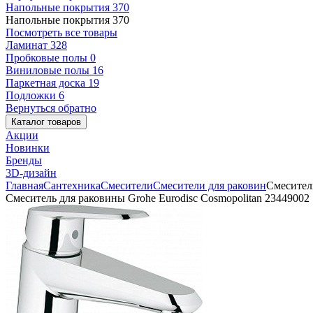
Напольные покрытия
370
Напольные покрытия
370
Посмотреть все товары
Ламинат
328
Пробковые полы
0
Виниловые полы
16
Паркетная доска
19
Подложки
6
Вернуться обратно
Каталог товаров
Акции
Новинки
Бренды
3D-дизайн
Главная
Сантехника
Смесители
Смесители для раковин
Смеситель
Смеситель для раковины Grohe Eurodisc Cosmopolitan 23449002