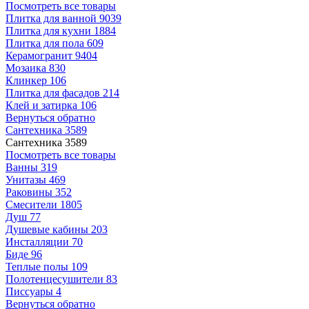
Посмотреть все товары
Плитка для ванной
9039
Плитка для кухни
1884
Плитка для пола
609
Керамогранит
9404
Мозаика
830
Клинкер
106
Плитка для фасадов
214
Клей и затирка
106
Вернуться обратно
Сантехника
3589
Сантехника
3589
Посмотреть все товары
Ванны
319
Унитазы
469
Раковины
352
Смесители
1805
Душ
77
Душевые кабины
203
Инсталляции
70
Биде
96
Теплые полы
109
Полотенцесушители
83
Писсуары
4
Вернуться обратно