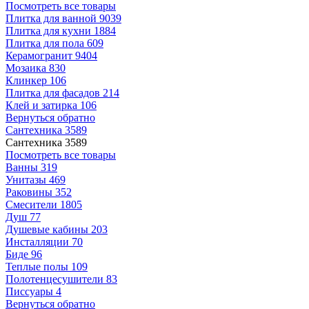
Посмотреть все товары
Плитка для ванной
9039
Плитка для кухни
1884
Плитка для пола
609
Керамогранит
9404
Мозаика
830
Клинкер
106
Плитка для фасадов
214
Клей и затирка
106
Вернуться обратно
Сантехника
3589
Сантехника
3589
Посмотреть все товары
Ванны
319
Унитазы
469
Раковины
352
Смесители
1805
Душ
77
Душевые кабины
203
Инсталляции
70
Биде
96
Теплые полы
109
Полотенцесушители
83
Писсуары
4
Вернуться обратно