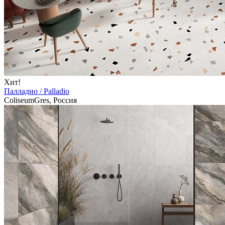
Хит!
Палладио / Palladio
ColiseumGres, Россия