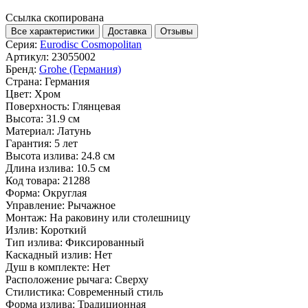
Ссылка скопирована
Все характеристики
Доставка
Отзывы
Серия:
Eurodisc Cosmopolitan
Артикул:
23055002
Бренд:
Grohe (Германия)
Страна:
Германия
Цвет:
Хром
Поверхность:
Глянцевая
Высота:
31.9 см
Материал:
Латунь
Гарантия:
5 лет
Высота излива:
24.8 см
Длина излива:
10.5 см
Код товара:
21288
Форма:
Округлая
Управление:
Рычажное
Монтаж:
На раковину или столешницу
Излив:
Короткий
Тип излива:
Фиксированный
Каскадный излив:
Нет
Душ в комплекте:
Нет
Расположение рычага:
Сверху
Стилистика:
Современный стиль
Форма излива:
Традиционная