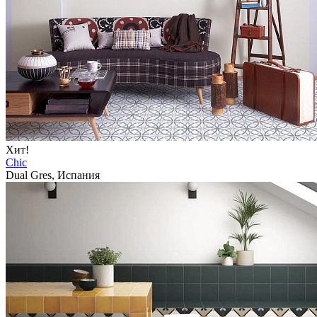
Хит!
Chic
Dual Gres, Испания