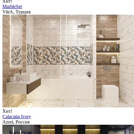
Хит!
MarbleSet
VitrA, Турция
Хит!
Calacatta Ivory
Azori, Россия