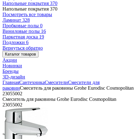
Напольные покрытия
370
Напольные покрытия
370
Посмотреть все товары
Ламинат
328
Пробковые полы
0
Виниловые полы
16
Паркетная доска
19
Подложки
6
Вернуться обратно
Каталог товаров
Акции
Новинки
Бренды
3D-дизайн
Главная
Сантехника
Смесители
Смесители для
раковин
Смеситель для раковины Grohe Eurodisc Cosmopolitan
23055002
Смеситель для раковины Grohe Eurodisc Cosmopolitan
23055002