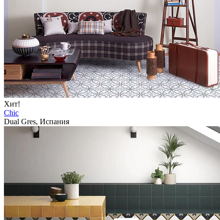
Хит!
Chic
Dual Gres, Испания