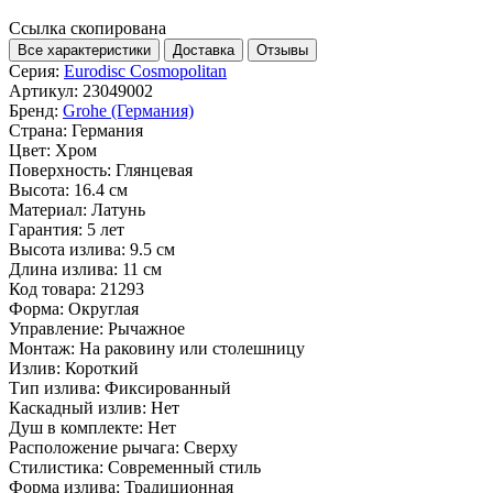
Ссылка скопирована
Все характеристики
Доставка
Отзывы
Серия:
Eurodisc Cosmopolitan
Артикул:
23049002
Бренд:
Grohe (Германия)
Страна:
Германия
Цвет:
Хром
Поверхность:
Глянцевая
Высота:
16.4 см
Материал:
Латунь
Гарантия:
5 лет
Высота излива:
9.5 см
Длина излива:
11 см
Код товара:
21293
Форма:
Округлая
Управление:
Рычажное
Монтаж:
На раковину или столешницу
Излив:
Короткий
Тип излива:
Фиксированный
Каскадный излив:
Нет
Душ в комплекте:
Нет
Расположение рычага:
Сверху
Стилистика:
Современный стиль
Форма излива:
Традиционная