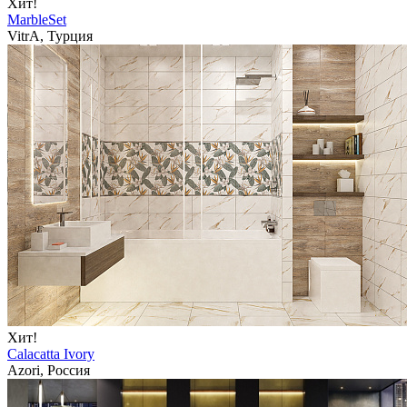
Хит!
MarbleSet
VitrA, Турция
Хит!
Calacatta Ivory
Azori, Россия