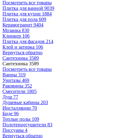
Посмотреть все товары
Плитка для ванной
9039
Плитка для кухни
1884
Плитка для пола
609
Керамогранит
9404
Мозаика
830
Клинкер
106
Плитка для фасадов
214
Клей и затирка
106
Вернуться обратно
Сантехника
3589
Сантехника
3589
Посмотреть все товары
Ванны
319
Унитазы
469
Раковины
352
Смесители
1805
Душ
77
Душевые кабины
203
Инсталляции
70
Биде
96
Теплые полы
109
Полотенцесушители
83
Писсуары
4
Вернуться обратно