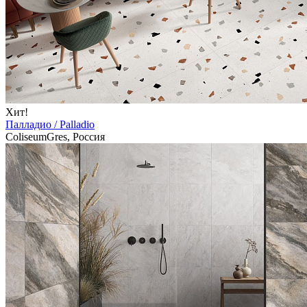
Хит!
Палладио / Palladio
ColiseumGres, Россия