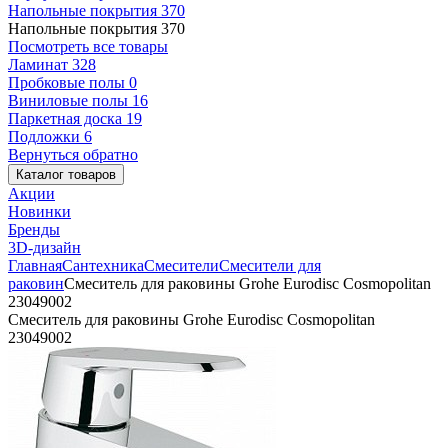
Напольные покрытия
370
Напольные покрытия
370
Посмотреть все товары
Ламинат
328
Пробковые полы
0
Виниловые полы
16
Паркетная доска
19
Подложки
6
Вернуться обратно
Каталог товаров
Акции
Новинки
Бренды
3D-дизайн
Главная
Сантехника
Смесители
Смесители для
раковин
Смеситель для раковины Grohe Eurodisc Cosmopolitan
23049002
Смеситель для раковины Grohe Eurodisc Cosmopolitan
23049002