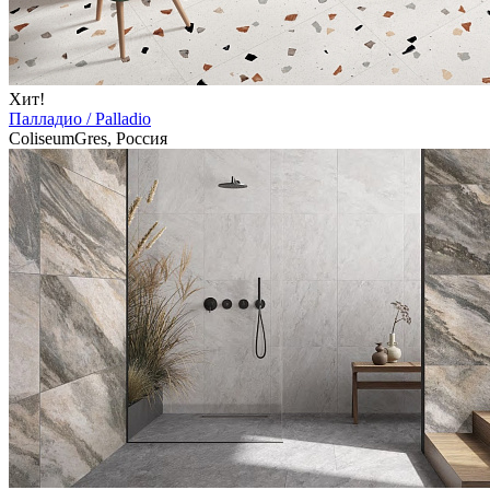
Хит!
Палладио / Palladio
ColiseumGres, Россия