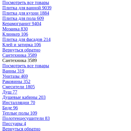
Посмотреть все товары
Плитка для ванной
9039
Плитка для кухни
1884
Плитка для пола
609
Керамогранит
9404
Мозаика
830
Клинкер
106
Плитка для фасадов
214
Клей и затирка
106
Вернуться обратно
Сантехника
3589
Сантехника
3589
Посмотреть все товары
Ванны
319
Унитазы
469
Раковины
352
Смесители
1805
Душ
77
Душевые кабины
203
Инсталляции
70
Биде
96
Теплые полы
109
Полотенцесушители
83
Писсуары
4
Вернуться обратно