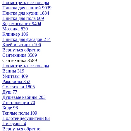
Посмотреть все товары
Плитка для ванной
9039
Плитка для кухни
1884
Плитка для пола
609
Керамогранит
9404
Мозаика
830
Клинкер
106
Плитка для фасадов
214
Клей и затирка
106
Вернуться обратно
Сантехника
3589
Сантехника
3589
Посмотреть все товары
Ванны
319
Унитазы
469
Раковины
352
Смесители
1805
Душ
77
Душевые кабины
203
Инсталляции
70
Биде
96
Теплые полы
109
Полотенцесушители
83
Писсуары
4
Вернуться обратно