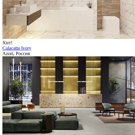
Хит!
Calacatta Ivory
Azori, Россия