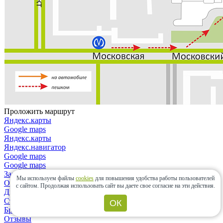
Проложить маршрут
Яндекс.карты
Google maps
Яндекс.карты
Яндекс.навигатор
Google maps
Google maps
Закрыть
Мы используем файлы
cookies
для повышения удобства работы пользователей
О компании
с сайтом.
Продолжая использовать сайт вы даете свое согласие на эти действия.
Дизайнерам и архитекторам
Строительным организациям
ОК
Бренды
Отзывы