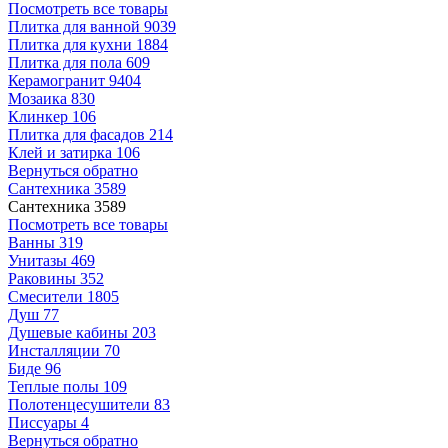
Посмотреть все товары
Плитка для ванной
9039
Плитка для кухни
1884
Плитка для пола
609
Керамогранит
9404
Мозаика
830
Клинкер
106
Плитка для фасадов
214
Клей и затирка
106
Вернуться обратно
Сантехника
3589
Сантехника
3589
Посмотреть все товары
Ванны
319
Унитазы
469
Раковины
352
Смесители
1805
Душ
77
Душевые кабины
203
Инсталляции
70
Биде
96
Теплые полы
109
Полотенцесушители
83
Писсуары
4
Вернуться обратно