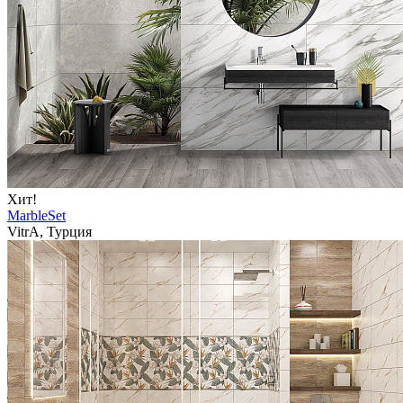
Хит!
MarbleSet
VitrA, Турция