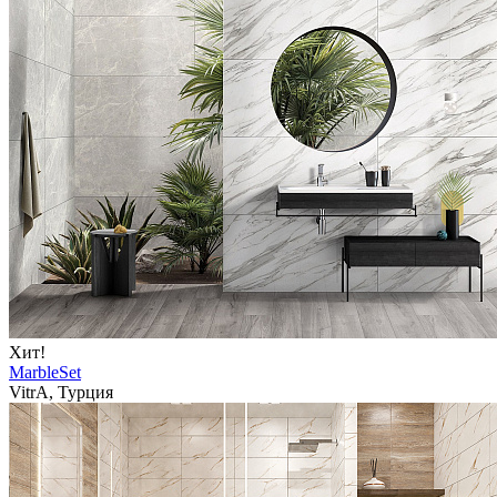
Хит!
MarbleSet
VitrA, Турция