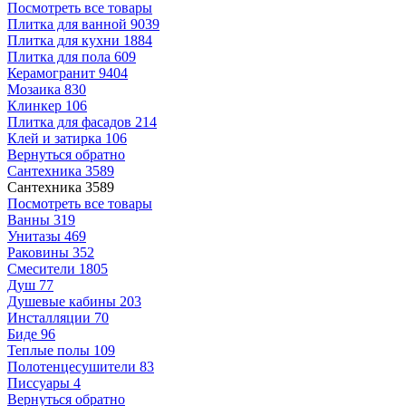
Посмотреть все товары
Плитка для ванной
9039
Плитка для кухни
1884
Плитка для пола
609
Керамогранит
9404
Мозаика
830
Клинкер
106
Плитка для фасадов
214
Клей и затирка
106
Вернуться обратно
Сантехника
3589
Сантехника
3589
Посмотреть все товары
Ванны
319
Унитазы
469
Раковины
352
Смесители
1805
Душ
77
Душевые кабины
203
Инсталляции
70
Биде
96
Теплые полы
109
Полотенцесушители
83
Писсуары
4
Вернуться обратно