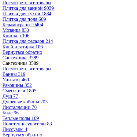
Посмотреть все товары
Плитка для ванной
9039
Плитка для кухни
1884
Плитка для пола
609
Керамогранит
9404
Мозаика
830
Клинкер
106
Плитка для фасадов
214
Клей и затирка
106
Вернуться обратно
Сантехника
3589
Сантехника
3589
Посмотреть все товары
Ванны
319
Унитазы
469
Раковины
352
Смесители
1805
Душ
77
Душевые кабины
203
Инсталляции
70
Биде
96
Теплые полы
109
Полотенцесушители
83
Писсуары
4
Вернуться обратно