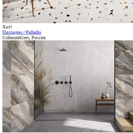
Хит!
Палладио / Palladio
ColiseumGres, Россия