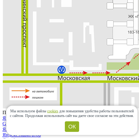
Мы используем файлы
cookies
для повышения удобства работы пользователей
Проложить маршрут
с сайтом.
Продолжая использовать сайт вы даете свое согласие на эти действия.
Яндекс.карты
Google maps
ОК
Яндекс.карты
Яндекс.навигатор