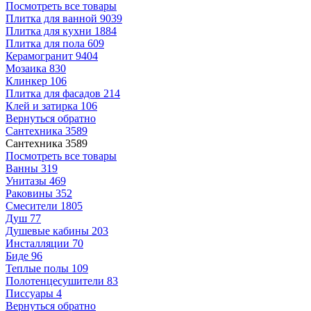
Посмотреть все товары
Плитка для ванной
9039
Плитка для кухни
1884
Плитка для пола
609
Керамогранит
9404
Мозаика
830
Клинкер
106
Плитка для фасадов
214
Клей и затирка
106
Вернуться обратно
Сантехника
3589
Сантехника
3589
Посмотреть все товары
Ванны
319
Унитазы
469
Раковины
352
Смесители
1805
Душ
77
Душевые кабины
203
Инсталляции
70
Биде
96
Теплые полы
109
Полотенцесушители
83
Писсуары
4
Вернуться обратно