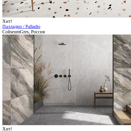
Хит!
Палладио / Palladio
ColiseumGres, Россия
Хит!