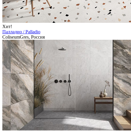
Хит!
Палладио / Palladio
ColiseumGres, Россия