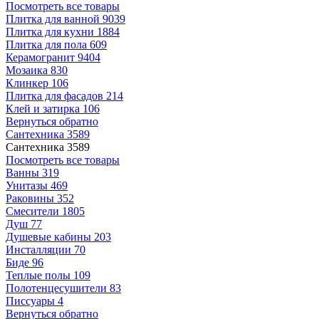
Посмотреть все товары
Плитка для ванной
9039
Плитка для кухни
1884
Плитка для пола
609
Керамогранит
9404
Мозаика
830
Клинкер
106
Плитка для фасадов
214
Клей и затирка
106
Вернуться обратно
Сантехника
3589
Сантехника
3589
Посмотреть все товары
Ванны
319
Унитазы
469
Раковины
352
Смесители
1805
Душ
77
Душевые кабины
203
Инсталляции
70
Биде
96
Теплые полы
109
Полотенцесушители
83
Писсуары
4
Вернуться обратно