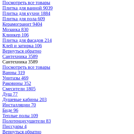
Посмотреть все товары
Плитка для ванной
9039
Плитка для кухни
1884
Плитка для пола
609
Керамогранит
9404
Мозаика
830
Клинкер
106
Плитка для фасадов
214
Клей и затирка
106
Вернуться обратно
Сантехника
3589
Сантехника
3589
Посмотреть все товары
Ванны
319
Унитазы
469
Раковины
352
Смесители
1805
Душ
77
Душевые кабины
203
Инсталляции
70
Биде
96
Теплые полы
109
Полотенцесушители
83
Писсуары
4
Вернуться обратно