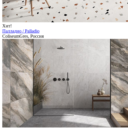
Хит!
Палладио / Palladio
ColiseumGres, Россия