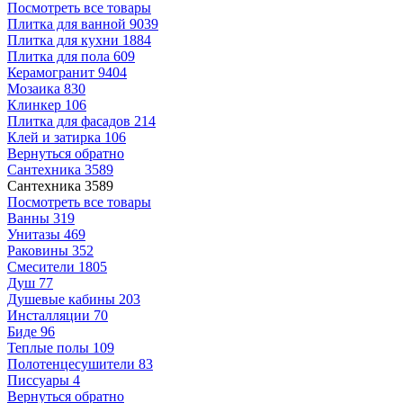
Посмотреть все товары
Плитка для ванной
9039
Плитка для кухни
1884
Плитка для пола
609
Керамогранит
9404
Мозаика
830
Клинкер
106
Плитка для фасадов
214
Клей и затирка
106
Вернуться обратно
Сантехника
3589
Сантехника
3589
Посмотреть все товары
Ванны
319
Унитазы
469
Раковины
352
Смесители
1805
Душ
77
Душевые кабины
203
Инсталляции
70
Биде
96
Теплые полы
109
Полотенцесушители
83
Писсуары
4
Вернуться обратно