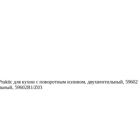
Praktic для кухни с поворотным изливом, двухвентильный, 5960
ильный, 59602В1/Z03