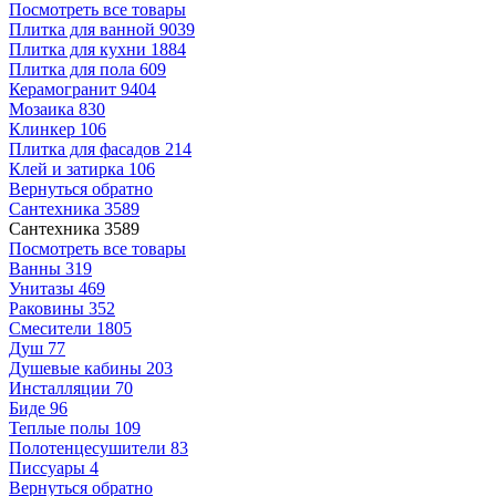
Посмотреть все товары
Плитка для ванной
9039
Плитка для кухни
1884
Плитка для пола
609
Керамогранит
9404
Мозаика
830
Клинкер
106
Плитка для фасадов
214
Клей и затирка
106
Вернуться обратно
Сантехника
3589
Сантехника
3589
Посмотреть все товары
Ванны
319
Унитазы
469
Раковины
352
Смесители
1805
Душ
77
Душевые кабины
203
Инсталляции
70
Биде
96
Теплые полы
109
Полотенцесушители
83
Писсуары
4
Вернуться обратно