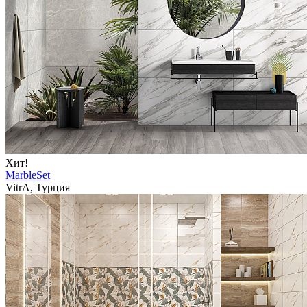
Хит!
MarbleSet
VitrA, Турция