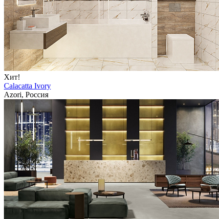
Хит!
Calacatta Ivory
Azori, Россия