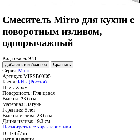
Смеситель Mirro для кухни с
поворотным изливом,
однорычажный
Код товара: 9781
Добавить в избранное
Сравнить
Серия:
Mirro
Артикул:
MIRSB00I05
Бренд:
Iddis (Россия)
Цвет:
Хром
Поверхность:
Глянцевая
Высота:
23.6 см
Материал:
Латунь
Гарантия:
5 лет
Высота излива:
23.6 см
Длина излива:
19.3 см
Посмотреть все характеристики
10 374 ₽
/шт
Нет в наличии