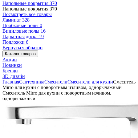
Напольные покрытия
370
Напольные покрытия
370
Посмотреть все товары
Ламинат
328
Пробковые полы
0
Виниловые полы
16
Паркетная доска
19
Подложки
6
Вернуться обратно
Каталог товаров
Акции
Новинки
Бренды
3D-дизайн
Главная
Сантехника
Смесители
Смесители для кухни
Смеситель
Mirro для кухни с поворотным изливом, однорычажный
Смеситель Mirro для кухни с поворотным изливом,
однорычажный