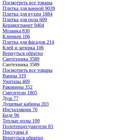
Посмотреть все товары
Плитка для ванной
9039
Плитка для кухни
1884
Плитка для пола
609
Керамогранит
9404
Мозаика
830
Клинкер
106
Плитка для фасадов
214
Клей и затирка
106
Вернуться обратно
Сантехника
3589
Сантехника
3589
Посмотреть все товары
Ванны
319
Унитазы
469
Раковины
352
Смесители
1805
Душ
77
Душевые кабины
203
Инсталляции
70
Биде
96
Теплые полы
109
Полотенцесушители
83
Писсуары
4
Вернуться обратно